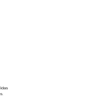
idas
s.