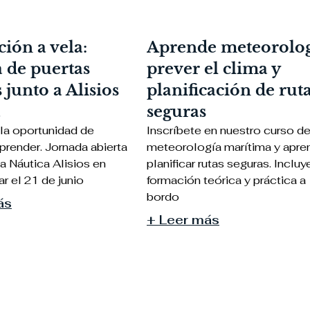
ión a vela:
Aprende meteorolog
 de puertas
prever el clima y
 junto a Alisios
planificación de rut
a
seguras
la oportunidad de
Inscríbete en nuestro curso d
prender. Jornada abierta
meteorología marítima y apre
a Náutica Alisios en
planificar rutas seguras. Incluy
r el 21 de junio
formación teórica y práctica a
bordo
ás
+ Leer más