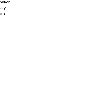
naker
ra y
bra