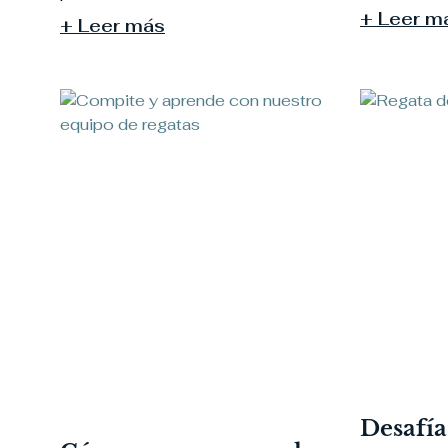
+ Leer m
+ Leer más
Desafía