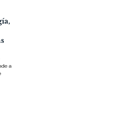
ía,
as
e
nde a
e