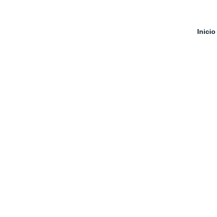
Polo
Inicio
Mostrando el único resultado