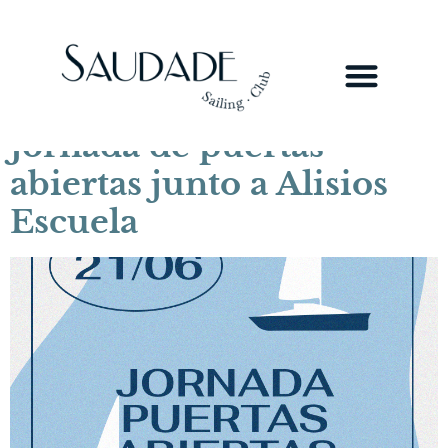
Categoría:
Evento
Navegación a vela:
Club de Navega
Equipo de Regatas
Acceso Socios
Jornada de puertas
abiertas junto a Alisios
Escuela